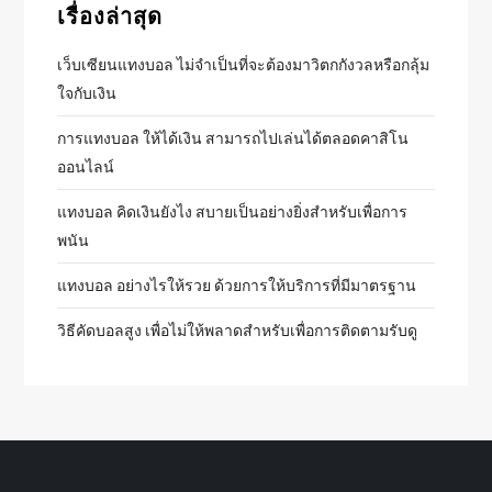
เรื่องล่าสุด
เว็บเซียนแทงบอล ไม่จำเป็นที่จะต้องมาวิตกกังวลหรือกลุ้ม
ใจกับเงิน
การแทงบอล ให้ได้เงิน สามารถไปเล่นได้ตลอดคาสิโน
ออนไลน์
แทงบอล คิดเงินยังไง สบายเป็นอย่างยิ่งสำหรับเพื่อการ
พนัน
แทงบอล อย่างไรให้รวย ด้วยการให้บริการที่มีมาตรฐาน
วิธีคัดบอลสูง เพื่อไม่ให้พลาดสำหรับเพื่อการติดตามรับดู