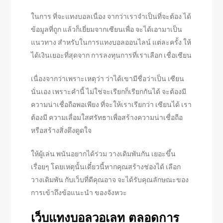
ในการ ที่จะแทงบอลเนื่อง จากว่าเราจำเป็นที่จะต้อง ได้
ข้อมูลที่ถูก แล้วก็เยี่ยมจากเซียนเพื่อ จะได้เอามาเป็น
แนวทาง สำหรับในการแทงบอลออนไลน์ แต่ละครั้ง ให้
ได้เงินเยอะที่สุดจาก การลงทุนการที่เราเลือก เชื่อเซียน
เนื่องจากว่าเพราะเหตุว่า ว่าได้เขามีชื่อว่าเป็น เซียน
นั่นเอง เพราะคำนี้ ไม่ใช่จะเรียกก็เรียกกันได้ จะต้องมี
ความน่าเชื่อถือพอเพียง ที่จะให้เราเรียกว่า เซียนได้ เรา
ต้องมี ความเลื่อมใสศรัทธาเพื่อสร้างความน่าเชื่อถือ
หรือสร้างสิ่งดึงดูดใจ
ให้ผู้เล่น พนันอยากได้ร่วม วางเดิมพันกัน เยอะขึ้น
เรื่อยๆ โดยเหตุนั้นเดี๋ยวนี้หากคุณสร้างช่องได้ เลือก
วางเดิมพัน กับเว็บที่ดีคุณอาจ จะได้รับคุณลักษณะของ
การเข้าถึงข้อแนะนำ ของจังหวะ
เว็บแทงบอลวอเลท ตลอดการ