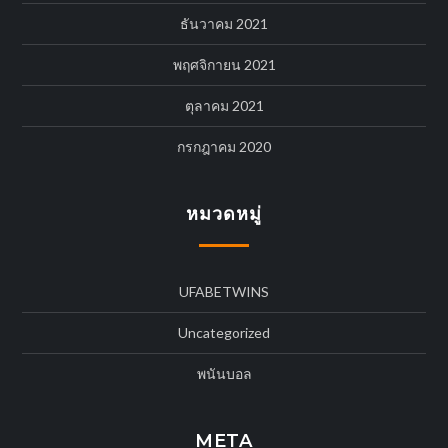
ธันวาคม 2021
พฤศจิกายน 2021
ตุลาคม 2021
กรกฎาคม 2020
หมวดหมู่
UFABETWINS
Uncategorized
พนันบอล
META