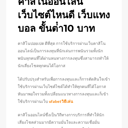
คาสิโนออนไลน์
เว็บไซต์ไหนดี เว็บแทง
บอล ขั้นต่ํา10 บาท
คาสิโนปอยเปต ดีที่สุด การใช้บริการผ่านเว็บคาสิโน
ออนไลน์เป็นการลงทุนที่นักเล่นการพนันรวมทั้งนัก
พนันทุกคนที่ได้ผ่านหนทางการลงทุนซึ่งสามารถทำให้
นักเสี่ยงโชคทุกคนได้โอกาส
ได้ปรับปรุงสำหรับเพื่อการลงทุนและก็การตัดสินใจเข้า
ใช้บริการผ่านเว็บไซต์ไซด์ได้ทำให้ทุกคนที่ได้โอกาส
หันมาพอใจรวมทั้งเปลี่ยนแนวทางการลงทุนและก็เข้า
ใช้บริการผ่านเว็บ
ufabetวิธีเล่น
คาสิโนออนไลน์ซึ่งเป็นวิถีทางการบริการที่ทำให้นัก
เสี่ยงโชคส่วนมากมีความมั่นใจและความเชื่อมั่น