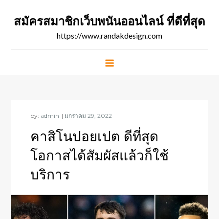
Skip
to
สมัครสมาชิกเว็บพนันออนไลน์ ที่ดีที่สุด
content
https://www.randakdesign.com
by:
admin
คาสิโนปอยเปต ดีที่สุด
โอกาสได้สัมผัสแล้วก็ใช้
บริการ