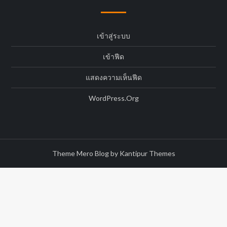
เข้าสู่ระบบ
เข้าฟีด
แสดงความเห็นฟีด
WordPress.org
Theme Mero Blog by
Kantipur Themes