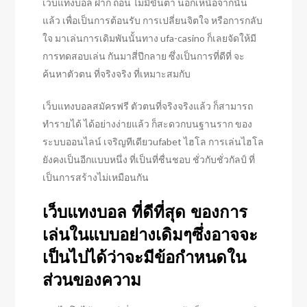
เว็บแทงบอล ฝาก ถอน ไม่มีขั้นต่ํา นอกเหนือจากนั้น
แล้ว เพื่อเป็นการต้อนรับ การเปลี่ยนจิตใจ หรือการกลับ
ใจ มาเล่นการเดิมพันนั้นทาง ufa-casino ก็เลยจัดให้มี
การทดสอบเล่น กันมาสี่ปีกลาย ซึ่งเป็นการที่ดีที่ จะ
ค้นหาตัวตน ที่จริงจริง ที่เหมาะสมกับ
เว็บแทงบอลสมัครฟรี ตัวตนที่จริงจริงแล้ว ก็สามารถ
ทำรายได้ ได้อย่างง่ายแล้ว ก็สะดวกบนฐานราก ของ
ระบบออนไลน์ เจริญทีเดียวufabet ไฮโล การเล่นไฮโล
ยังคงเป็นอีกแบบหนึ่ง ที่เป็นที่ชื่นชอบ ชั่วกับชั่วกัลป์ ที่
เป็นการสร้างไม่เหมือนกัน
เว็บแทงบอล ที่ดีที่สุด ของการ
เล่นในแบบอย่างเดิมๆซึ่งอาจจะ
เป็นไปได้ว่าจะมีข้อกำหนดใน
ส่วนของความ