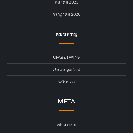
ตุลาคม 2021
กรกฎาคม 2020
หมวดหมู่
UFABETWINS
Uncategorized
พนันบอล
META
เข้าสู่ระบบ