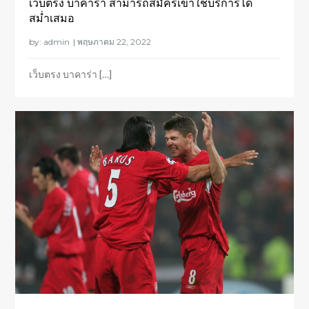
เว็บตรง บาคาร่า สามารถสมัครเข้าใช้บริการได้
สม่ำเสมอ
by:
admin
เว็บตรง บาคาร่า […]