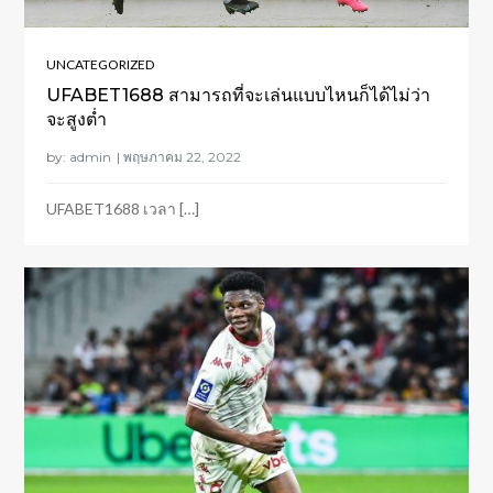
UNCATEGORIZED
UFABET1688 สามารถที่จะเล่นแบบไหนก็ได้ไม่ว่า
จะสูงต่ำ
by:
admin
UFABET1688 เวลา […]