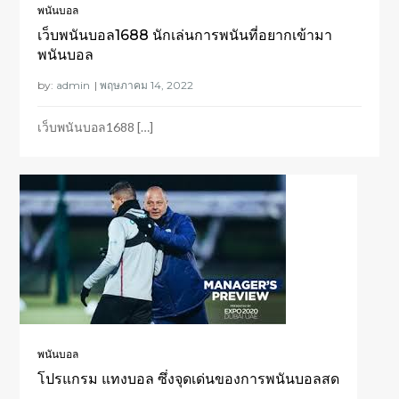
พนันบอล
เว็บพนันบอล1688 นักเล่นการพนันที่อยากเข้ามา
พนันบอล
by:
admin
เว็บพนันบอล1688 […]
พนันบอล
โปรแกรม แทงบอล ซึ่งจุดเด่นของการพนันบอลสด