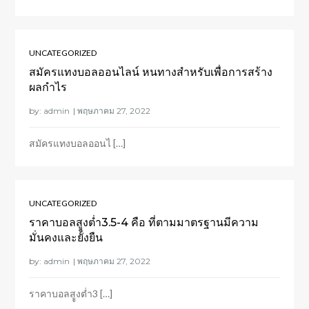
UNCATEGORIZED
สมัครแทงบอลออนไลน์ หนทางสำหรับเพื่อการสร้าง
ผลกำไร
by:
admin
สมัครแทงบอลออนไ […]
UNCATEGORIZED
ราคาบอลสููงต่ำ3.5-4 คือ ที่ตามมาตรฐานมีความ
มั่นคงและยั่งยืน
by:
admin
ราคาบอลสููงต่ำ3 […]