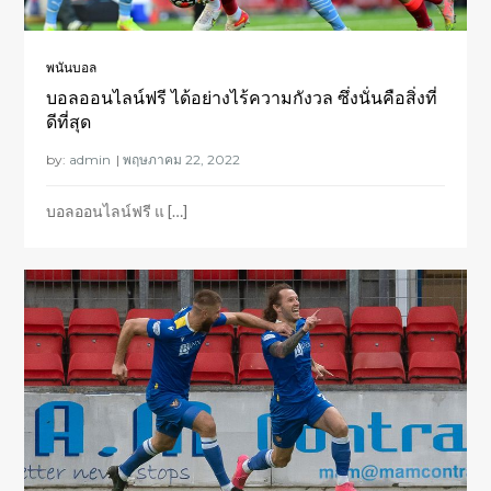
พนันบอล
บอลออนไลน์ฟรี ได้อย่างไร้ความกังวล ซึ่งนั่นคือสิ่งที่
ดีที่สุด
by:
admin
บอลออนไลน์ฟรี แ […]