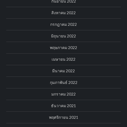
กันยายน 2022
สิงหาคม 2022
กรกฎาคม 2022
มิถุนายน 2022
พฤษภาคม 2022
เมษายน 2022
มีนาคม 2022
กุมภาพันธ์ 2022
มกราคม 2022
ธันวาคม 2021
พฤศจิกายน 2021