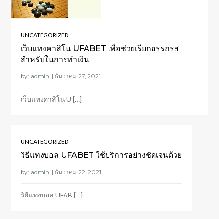
UNCATEGORIZED
เว็บแทงคาสิโน UFABET เพื่อช่วยเรียกอรรถรส
สำหรับในการทำเงิน
by:
admin
เว็บแทงคาสิโน U […]
UNCATEGORIZED
วิธีแทงบอล UFABET ใช้บริการอย่างชัดเจนด้วย
by:
admin
วิธีแทงบอล UFAB […]