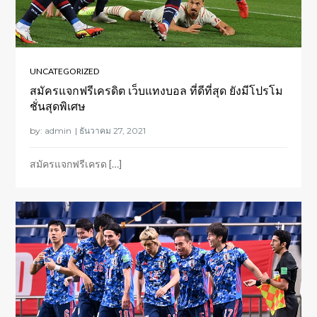
UNCATEGORIZED
สมัครแจกฟรีเครดิต เว็บแทงบอล ที่ดีที่สุด ยังมีโปรโม
ชั่นสุดพิเศษ
by:
admin
สมัครแจกฟรีเครด […]