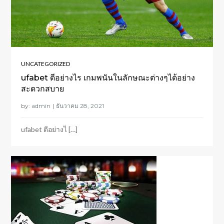
UNCATEGORIZED
ufabet ดีอย่างไร เกมพนันในลักษณะต่างๆได้อย่าง
สะดวกสบาย
by:
admin
ufabet ดีอย่างไ […]