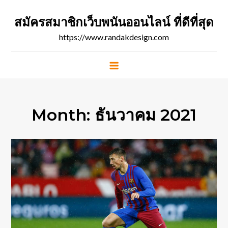
Skip
to
สมัครสมาชิกเว็บพนันออนไลน์ ที่ดีที่สุด
content
https://www.randakdesign.com
Month:
ธันวาคม 2021