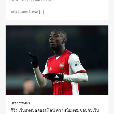
สมัครแจกฟรีเครด […]
UFABETWINS
รีวิว เว็บแทงบอลออนไลน์ ความนิยมชมชอบกับเว็บ