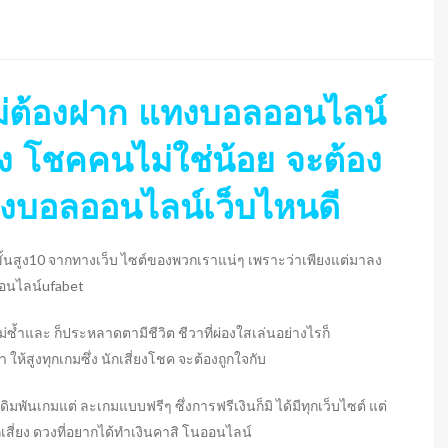
ม่ต้องฝาก แทงบอลออนไลน์
่ยง โชคคนไม่ใช่น้อย จะต้อง
แทงบอลออนไลน์เว็บไหนดี
ั้นสูง10 จากทางเว็บ ไซต์ของพวกเราแน่ๆ เพราะว่าเพียงแต่มาลง
ออนไลน์ufabet
ม่ซ้ำและ ก็ประหลาดตามีชีวิต ชีวาที่ผ่องใสเล่นอย่างไรก็
า ให้สูงทุกเกมซึ่ง นักเสี่ยงโชค จะต้องถูกใจกับ
ดิมพันเกมแต่ ละเกมแบบฟรีๆ ซึ่งการฟรีเงินก็มิ ได้มีทุกเว็บไซต์ แต่
เสี่ยง ดวงที่อยากได้ทำเงินคาสิ โนออนไลน์