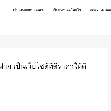
เว็บแทงบอลปลอดภัย
เว็บแทงบอลโอนไว
สมัครแทงบอล
ก เป็นเว็บไซต์ที่ตีราคาให้ดี