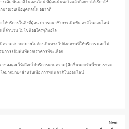
เดิม พันคาสิโนออนไลน์ ที่ผู้คนนั้นพอใจแล้วก็อยากได้เรียกใช้
กมายเวบเมื่อบุคคลนั้น อยากที่
่อจะให้บริการในสิ่งที่ผู้คน ปรารถนาซึ่งการเดิมพัน คาสิโนออนไลน์
ตตอนนี้จำนวน ไม่ใช่น้อยใครๆก็พอใจ
์มีความสบายสบายไม่ต้องเดินทาง ไปยังสถานที่ให้บริการ และไม่
การ เดิมพันที่พวกเราควรที่จะเลือก
นาของคุณ ให้เลือกใช้บริการตามความรู้สึกชื่นชอบวันนี้พวกเราจะ
ึงดูดใจมากมายๆสำหรับเพื่อ การพนันคาสิโนออนไลน์
Next
Next