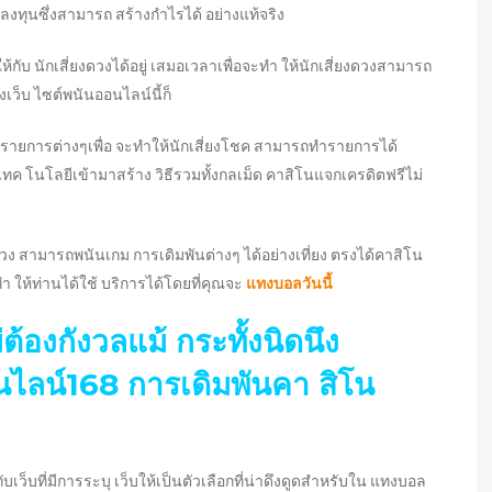
ลงทุนซึ่งสามารถ สร้างกำไรได้ อย่างแท้จริง
ห้กับ นักเสี่ยงดวงได้อยู่ เสมอเวลาเพื่อจะทำ ให้นักเสี่ยงดวงสามารถ
งเว็บ ไซต์พนันออนไลน์นี้ก็
ำ รายการต่างๆเพื่อ จะทำให้นักเสี่ยงโชค สามารถทำรายการได้
เทค โนโลยีเข้ามาสร้าง วิธีรวมทั้งกลเม็ด คาสิโนแจกเครดิตฟรีไม่
งดวง สามารถพนันเกม การเดิมพันต่างๆ ได้อย่างเที่ยง ตรงได้คาสิโน
ให้ท่านได้ใช้ บริการได้โดยที่คุณจะ
แทงบอลวันนี้
องกังวลแม้ กระทั้งนิดนึง
ไลน์168 การเดิมพันคา สิโน
เว็บที่มีการระบุ เว็บให้เป็นตัวเลือกที่น่าดึงดูดสำหรับใน แทงบอล