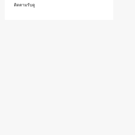
ติดตามรับดู