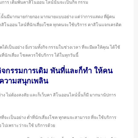
การ เดิมพันคาสิโนออน ไลน์นั้นจะเป็นกิจ กรรม
นี้นั้นมีมากมายก่ายกอง มากมายแบบอย่าง แต่ว่าการแสดง ที่ผู้คน
นคาสิโนออน ไลน์ที่นักเสี่ยงโชค ทุกคนจะใช้บริการ คาสิโนแจกเครดิต
ได้เป็นอย่าง ยิ่งรวมทั้งกิจ กรรมในช่วงเวลา ที่จะมีผลให้คุณ ได้ใช้
ที่นักเสี่ยง โชคควรใช้บริการ ได้ในทุกวันนี้
ิจกรรมการเดิม พันที่และก็ทำ ให้คน
มีความสนุกเพลิน
ง ไม่ต้องสงสัย และก็เว็บคา สิโนออนไลน์นั้นก็มี มากนานัปการ
ทที่จะเป็นอย่าง ต่ำที่นักเสี่ยงโชค ทุกคนจะสามารถ ที่จะใช้บริการ
ต่อ ไปเพราะว่าจะใช้ บริการด้วย