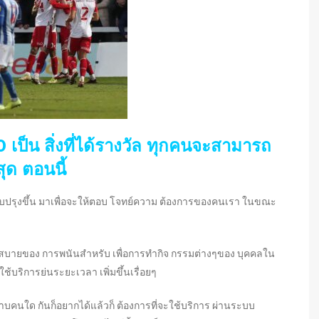
0 เป็น สิ่งที่ได้รางวัล ทุกคนจะสามารถ
สุด ตอนนี้
บปรุงขึ้น มาเพื่อจะให้ตอบ โจทย์ความ ต้องการของคนเรา ในขณะ
ามสบายของ การพนันสำหรับ เพื่อการทำกิจ กรรมต่างๆของ บุคคลใน
ช้บริการย่นระยะเวลา เพิ่มขึ้นเรื่อยๆ
บคนใด กันก็อยากได้แล้วก็ ต้องการที่จะใช้บริการ ผ่านระบบ