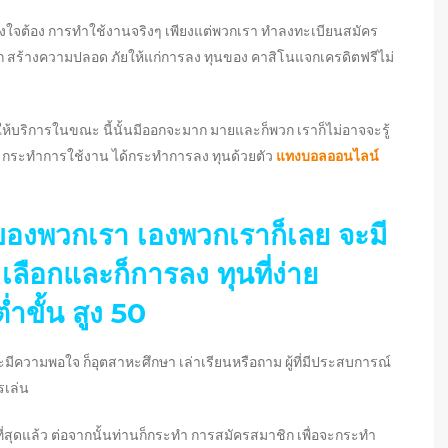
กตั้งใจต้อง การทำใช้งานจริงๆ เพียงแต่พวกเรา ทำลงทะเบียนสมัคร
ารถ สร้างความปลอด ภัยให้แก่การลง ทุนของ คาสิโนแจกเครดิตฟรีไม่
ดให้บริการในขณะ นี้นั้นมีออกจะมาก มายและก็พวก เราก็ไม่อาจจะรู้
อง กระทำการใช้งาน ได้กระทำการลง ทุนด้วยตัว
แทงบอลออนไลน์
งพวกเรา เองพวกเราก็เลย จะมี
ือกและก็การลง ทุนที่ง่าย
ำขั้น สูง 50
 จะมีความพอใจ ก็อุตสาหะศึกษา เล่าเรียนหรือถาม ผู้ที่มีประสบการณ์
รเล่น
่สุดแล้ว ต่อจากนั้นท่านก็กระทำ การสมัครสมาชิก เพื่อจะกระทำ