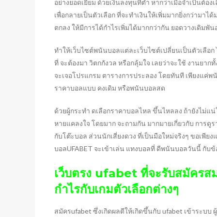
อย่างยอดเยี่ยม ด้วยเงินลงทุนที่ต่ำ​ หากว่าเมื่อจำเป็นต
เพื่อกลายเป็นตัวเลือก ที่จะทำเงินให้เพิ่มมากยิ่งกว่ามา
ตกลง ให้มีการได้กำไรเพิ่มได้มากกว่ากัน ยอดวางเดิมพันอ
ทำให้เว็บไซต์พนันบอลแต่ละเว็บไซต์เปลี่ยนเป็นตัวเลือก
ที่ จะต้องมา วิตกกังวล หรือกลุ้มใจ เลยว่าจะใช้ งานยากท
จะเจอโปรแกรม ตารางการประลอง โดยทันที เพียงแค่พนัน
ราคาบอลแบบ คงเดิม หรือพนันบอลสด
ด้วยผู้กระทำ ดเลือกราคาบอลไหล ขึ้นไหลลง ถ้ายังไม่
หายแคลงใจ โดยมาก จะถามกัน มากมายเกี่ยวกับ การดูราคา
กับโต๊ะบอล ส่วนนักเสี่ยงดวง ที่เป็นมือใหม่จริงๆ ขอเพียงแค
บอลUFABET จะเข้าเล่น แทงบอลที่ ดีพนันบอลวันนี้ กับข้
เว็บตรง ufabet ที่จะรับสมัครสม
กำไรกับเกมตัวเลือกต่างๆ​
สมัครufabet ซึ่งเกิดผลดีให้เกิดขึ้นกับ ufabet เข้าระบ