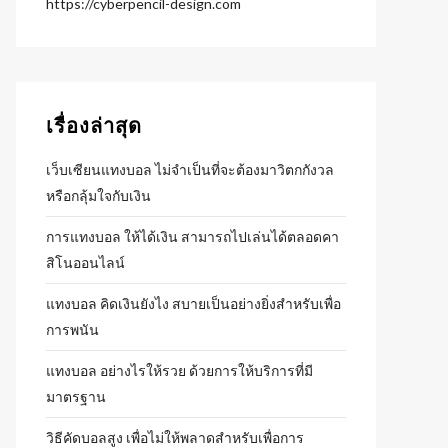
https://cyberpencil-design.com
เรื่องล่าสุด
เว็บเซียนแทงบอล ไม่จำเป็นที่จะต้องมาวิตกกังวล
หรือกลุ้มใจกับเงิน
การแทงบอล ให้ได้เงิน สามารถไปเล่นได้ตลอดคา
สิโนออนไลน์
แทงบอล คิดเงินยังไง สบายเป็นอย่างยิ่งสำหรับเพื่อ
การพนัน
แทงบอล อย่างไรให้รวย ด้วยการให้บริการที่มี
มาตรฐาน
วิธีคัดบอลสูง เพื่อไม่ให้พลาดสำหรับเพื่อการ