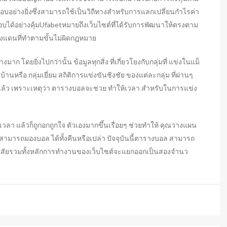
บอย่างยิ่งซึ่งสามารถใช้เป็นวิถีทางสำหรับการแลกเปลี่ยนกำไรค่า
ด้อย่างคุ้มUfabetหมายถึงเว็บไซต์ที่ได้รับการพัฒนาให้ตรงตาม
างแดนที่ทำตามขั้นไม่ผิดกฎหมาย
ย่างมาก
โดยยิ่งไปกว่านั้น ข้อมูลทุกสิ่ง ที่เกี่ยวโยงกับกลุ่มที่ แข่งในแม็
บ้านหรือ กลุ่มเยี่ยม สถิติการแข่งขันชิงชัย ของแต่ละกลุ่ม ที่ผ่านๆ
ยู่แล้ว เพราะเหตุว่า ตารางบอลจะช่วย ทำให้เวลา สำหรับในการแข่ง
ูกเวลา แล้วก็ถูกอกถูกใจ ตัวเองมากขึ้นเรื่อยๆ ช่วยทำให้ คุณวางแผน
 สามารถมองบอล ได้ทั้งคืนหรือเปล่า ปัจจุบันนี้ตารางบอล สามารถ
องสงสัยรวมทั้งหลักการทำงานของเว็บไซต์จะแยกออกเป็นสองจำนว