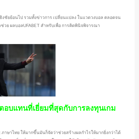
ขัน ชิงชัยย้อนไป รวมทั้งข่าวการ เปลี่ยนแปลง ในแวดวงบอล ตลอดจน
บมาช่วย ผลบอลUFABET สำหรับเพื่อ การคิดพินิจพิจารณา
อบแทนที่เยี่ยมที่สุดกับการลงทุนเกม
 ภาษาไทย ให้มากขึ้นมันก็จัดว่าช่วยสร้างผลกำไรให้มากยิ่งกว่าได้