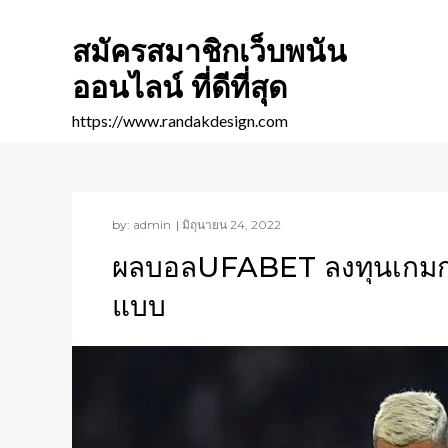
Skip
to
สมัครสมาชิกเว็บพนัน
content
ออนไลน์ ที่ดีที่สุด
https://www.randakdesign.com
by:
admin
ผลบอลUFABET ลงทุนเกมกา
แบบ