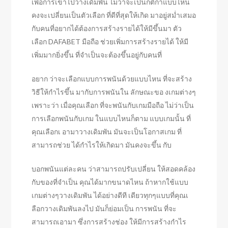
เพื่อการเข้าไปวางเดิมพัน ไม่ว่าจะเป็นกติกาแบบไหน
คงจะเปลี่ยนเป็นตัวเลือก ที่ดีที่สุดให้เกิด มาอยู่สม่ำเสมอ
กับคนที่อยากได้ต้องการสร้างรายได้ให้มีขึ้นมา ตัว
เลือก DAFABET มือถือ ช่วยเพิ่มการสร้างรายได้ ให้มี
เพิ่มมากยิ่งขึ้น ที่จำเป็นจะต้องขึ้นอยู่กับคนที่
อยาก ว่าจะเลือกแบบการพนันด้วยแบบไหน ที่จะสร้าง
วิธีให้กำไรขึ้น มากับการพนันใน ลักษณะขอ งเกมต่างๆ
เพราะว่า เมื่อคุณเลือก ที่จะพนันกับเกมมือถือ ไม่ว่าเป็น
การเลือกพนันกับเกม ในแบบไหนก็ตาม แบบเกมนั้น ที่
คุณเลือกเ อามาวางเดิมพัน มันจะเป็นโอกาสเกม ที่
สามารถช่วย ได้กำไรให้เกิดมา มันคงจะขึ้น กับ
บอกพนันแต่ละคน ว่าสามารถปรับเปลี่ยน ให้สอดคล้อง
กับของที่จำเป็น คุณได้มากขนาดไหน ถ้าหากใช้แบบ
เกมต่างๆวางเดิมพัน ได้อย่างดีที เดียวทุกๆแบบที่คุณเ
ลือกวางเดิมพันลงไป มันก็ย่อมเป็น การพนัน ที่จะ
สามารถเอามา ซึ่งการสร้างช่อง ให้มีการสร้างกำไร