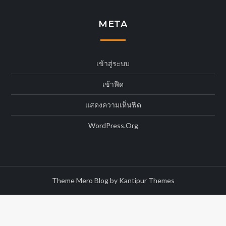
META
เข้าสู่ระบบ
เข้าฟีด
แสดงความเห็นฟีด
WordPress.org
Theme Mero Blog by
Kantipur Themes