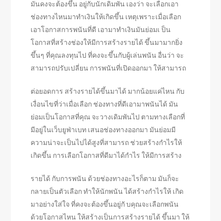
มันคงจะต้องขึ้น อยู่กับนักเดิมพัน เองว่า จะเลือกเอา
ช่องทางไหนมาทำเงินให้เกิดขึ้น เหตุเพราะเมื่อเลือก
เอาโอกาสการพนันที่ดี เอามาทำเงินมันย่อมเ ป็น
โอกาสที่สร้างช่องให้มีการสร้างรายได้ ขึ้นมามากยิ่ง
ขึ้นๆ ที่คุณลงทุนไป ที่คงจะขึ้นกับผู้เล่นพนัน อื่นว่า จะ
สามารถปรับเปลี่ยน การพนันที่เปิดออกมา ให้สามารถ
ต่อยอดการ สร้างรายได้ขึ้นมาได้ มากน้อยแค่ไหน กับ
เงื่อนไขที่ว่าเมื่อเลือก ช่องทางที่ดีเอามาพนันได้ มัน
ย่อมเป็นโอกาสที่คุณ จะวางเดิมพันไป ตามทางเลือกที่
มีอยู่ในเว็บยูฟ่าเบท เสนอช่องทางออกมา มันย่อมมี
ความน่าจะเป็นไปได้สูงที่สามารถ ช่วยสร้างกำไรให้
เกิดขึ้น การเลือกโอกาสที่ดีมาได้กำไร ให้มีการสร้าง
รายได้ กับการพนัน ด้วยช่องทางอะไรก็ตาม มันก็จะ
กลายเป็นตัวเลือก ทำให้นักพนัน ได้สร้างกำไรให้ เกิด
มาอย่างใส่ใจ ที่คงจะต้องขึ้นอยู่กั บคุณจะเลือกพนัน
ด้วยโอกาสไหน ให้สร้างเป็นการสร้างรายได้ ขึ้นมา ให้