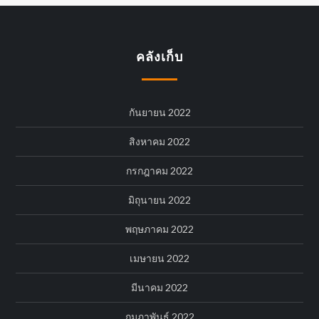
คลังเก็บ
กันยายน 2022
สิงหาคม 2022
กรกฎาคม 2022
มิถุนายน 2022
พฤษภาคม 2022
เมษายน 2022
มีนาคม 2022
กุมภาพันธ์ 2022