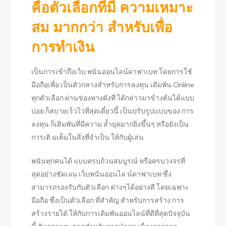
คือตัวเลือกที่มี ความเหมาะ
สม มากกว่า สำหรับเพื่อ
การทำเงิน
เป็นการเข้าถึงเว็บ พนันออนไลน์ดาฟาเบท โดยการใช้
มือถือเพื่อ เป็นตัวกลางสำหรับการลงทุน เดิมพัน Online
ทุกตัวเลือก ผ่านช่องทางดังที่ ได้กล่าวมาข้างต้นได้แบบ
บ่อย ก็สบายเร็วไวที่สุดเดี๋ยวนี้ เป็นปรับรูปแบบของ การ
ลงทุน ก็เดิมพันที่มีความ ล้ำยุคมากยิ่งขึ้นๆ หรือยังเป็น
การเติ มเต็มในสิ่งที่จำเป็น ให้กับผู้เล่น
พนันทุกคนได้ แบบครบถ้วนสมบูรณ์ หรือครบวงจรที่
สุดอย่างชัดเจน เว็บพนันออนไล น์ดาฟาเบท ซึ่ง
สามารถรองรับกับตัวเลือก ต่างๆได้อย่างดี โดยเฉพาะ
มือถือ ซึ่งเป็นตัวเลือก ที่สำคัญ สำหรับการสร้าง การ
สร้างรายได้ ให้กับการเดิมพันออนไลน์ที่ดีที่สุดปัจจุบัน