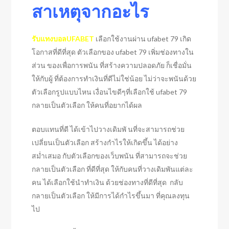
สาเหตุจากอะไร
รับแทงบอลUFABET
เลือกใช้งานผ่าน ufabet 79 เกิด
โอกาสที่ดีที่สุด
ตัวเลือกของ ufabet 79 เพิ่มช่องทางใน
ส่วน ของเพื่อการพนัน ที่สร้างความปลอดภัย ก็เชื่อมั่น
ให้กับผู้ ที่ต้องการทำเงินที่ดีไม่ใช่น้อย ไม่ว่าจะพนันด้วย
ตัวเลือกรูปแบบไหน เงื่อนไขดีๆที่เลือกใช้ ufabet 79
กลายเป็นตัวเลือก ให้คนที่อยากได้ผล
ตอบแทนที่ดี ได้เข้าไปวางเดิมพั นที่จะสามารถช่วย
เปลี่ยนเป็นตัวเลือก สร้างกำไรให้เกิดขึ้น ได้อย่าง
สม่ำเสมอ กับตัวเลือกของเว็บพนัน ที่สามารถจะช่วย
กลายเป็นตัวเลือก ที่ดีที่สุด ให้กับคนที่วางเดิมพันแต่ละ
คน ได้เลือกใช้นำทำเงิน ด้วยช่องทางที่ดีที่สุด กลับ
กลายเป็นตัวเลือก ให้มีการได้กำไรขึ้นมา ที่คุณลงทุน
ไป