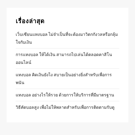
เรื่องล่าสุด
เว็บเซียนแทงบอล ไม่จำเป็นที่จะต้องมาวิตกกังวลหรือกลุ้ม
ใจกับเงิน
การแทงบอล ให้ได้เงิน สามารถไปเล่นได้ตลอดคาสิโน
ออนไลน์
แทงบอล คิดเงินยังไง สบายเป็นอย่างยิ่งสำหรับเพื่อการ
พนัน
แทงบอล อย่างไรให้รวย ด้วยการให้บริการที่มีมาตรฐาน
วิธีคัดบอลสูง เพื่อไม่ให้พลาดสำหรับเพื่อการติดตามรับดู