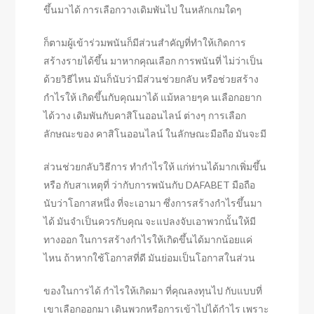
ขึ้นมาได้ การเลือกวางเดิมพันไป ในหลักเกมใดๆ
ก็ตามผู้เข้าร่วมพนันก็มีส่วนสำคัญที่ทำให้เกิดการ
สร้างรายได้ขึ้น มาหากคุณเลือก การพนันที่ ไม่ว่าเป็น
ด้วยวิธีไหน มันก็นับว่ามีส่วนช่วยกลับ หรือช่วยสร้าง
กำไรให้ เกิดขึ้นกับคุณมาได้ แม้หลายๆค นเลือกอยาก
ได้วาง เดิมพันกับคาสิโนออนไลน์ ต่างๆ การเลือก
ลักษณะของ คาสิโนออนไลน์ ในลักษณะมือถือ มันจะมี
ส่วนช่วยกลับวิธีการ ทำกำไรให้ แก่ท่านได้มากเพิ่มขึ้น
หรือ กับสาเหตุที่ ว่ากับการพนันกับ DAFABET มือถือ
นับว่าโอกาสหนึ่ง ที่จะเอามา ซึ่งการสร้างกำไรขึ้นมา
ได้ มันจำเป็นควรกับคุณ จะแปลงจับเอาพวกนั้นให้มี
ทางออก ในการสร้างกำไรให้เกิดขึ้นได้มากน้อยแค่
ไหน ถ้าหากใช้โอกาสที่ดี มันย่อมเป็นโอกาสในส่วน
ของในการได้ กำไรให้เกิดมา ที่คุณลงทุนไป กับแบบที่
เขาเลือกออกมา เดินพวกหรือการเข้าไปได้กำไร เพราะ