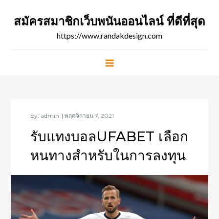
Skip
to
สมัครสมาชิกเว็บพนันออนไลน์ ที่ดีที่สุด
content
https://www.randakdesign.com
by:
admin
รับแทงบอลUFABET เลือก
หนทางสำหรับในการลงทุน