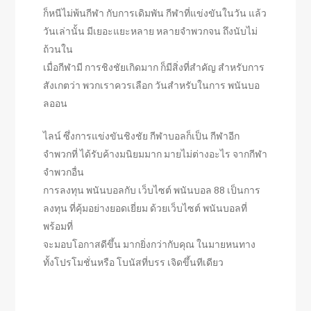
ก็หนีไม่พ้นกีฬา กับการเดิมพัน กีฬาที่แข่งขันในวัน แล้ว
วันเล่านั้น มีเยอะแยะหลาย หลายจำพวกจน ถึงนับไม่
ถ้วนใน
เมื่อกีฬามี การชิงชัยเกิดมาก ก็มีสิ่งที่สำคัญ สำหรับการ
สังเกตว่า พวกเราควรเลือก วันสำหรับในการ พนันบอ
ลออน
ไลน์ ซึ่งการแข่งขันชิงชัย กีฬาบอลก็เป็น กีฬาอีก
จำพวกที่ ได้รับค้างมนิยมมาก มายไม่ต่างอะไร จากกีฬา
จำพวกอื่น
การลงทุน พนันบอลกับ เว็บไซต์ พนันบอล 88 เป็นการ
ลงทุน ที่คุ้มอย่างยอดเยี่ยม ด้วยเว็บไซต์ พนันบอลที่
พร้อมที่
จะมอบโอกาสดีขึ้น มากยิ่งกว่ากับคุณ ในมายหนทาง
ทั้งโปรโมชั่นหรือ โบนัสที่บรร เจิดขึ้นทีเดียว