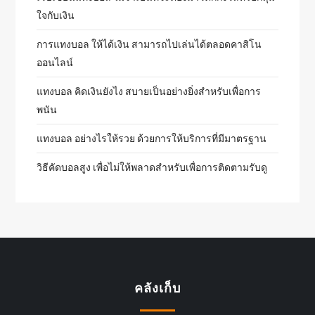
ใจกับเงิน
การแทงบอล ให้ได้เงิน สามารถไปเล่นได้ตลอดคาสิโน
ออนไลน์
แทงบอล คิดเงินยังไง สบายเป็นอย่างยิ่งสำหรับเพื่อการ
พนัน
แทงบอล อย่างไรให้รวย ด้วยการให้บริการที่มีมาตรฐาน
วิธีคัดบอลสูง เพื่อไม่ให้พลาดสำหรับเพื่อการติดตามรับดู
คลังเก็บ