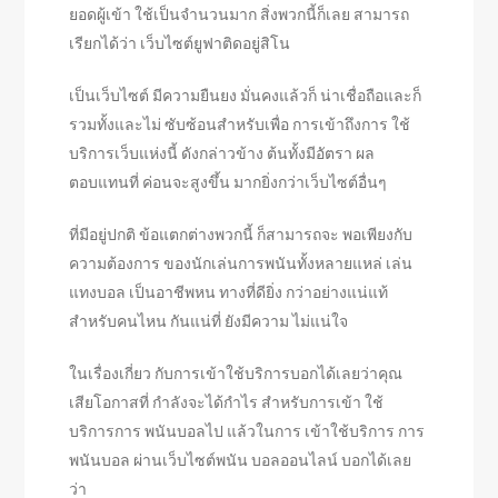
ยอดผู้เข้า ใช้เป็นจำนวนมาก สิ่งพวกนี้ก็เลย สามารถ
เรียกได้ว่า เว็บไซต์ยูฟาติดอยู่สิโน
เป็นเว็บไซต์ มีความยืนยง มั่นคงแล้วก็ น่าเชื่อถือและก็
รวมทั้งและไม่ ซับซ้อนสำหรับเพื่อ การเข้าถึงการ ใช้
บริการเว็บแห่งนี้ ดังกล่าวข้าง ต้นทั้งมีอัตรา ผล
ตอบแทนที่ ค่อนจะสูงขึ้น มากยิ่งกว่าเว็บไซต์อื่นๆ
ที่มีอยู่ปกติ ข้อแตกต่างพวกนี้ ก็สามารถจะ พอเพียงกับ
ความต้องการ ของนักเล่นการพนันทั้งหลายแหล่ เล่น
แทงบอล เป็นอาชีพหน ทางที่ดียิ่ง กว่าอย่างแน่แท้
สำหรับคนไหน กันแน่ที่ ยังมีความ ไม่แน่ใจ
ในเรื่องเกี่ยว กับการเข้าใช้บริการบอกได้เลยว่าคุณ
เสียโอกาสที่ กำลังจะได้กำไร สำหรับการเข้า ใช้
บริการการ พนันบอลไป แล้วในการ เข้าใช้บริการ การ
พนันบอล ผ่านเว็บไซต์พนัน บอลออนไลน์ บอกได้เลย
ว่า