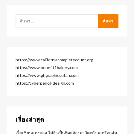
ค้นหา
สำหรับ:
https://www.californiacompletecount.org
https://www.benefit1bakery.com
https://www.ghgraphicsutah.com
https://cyberpencil-design.com
เรื่องล่าสุด
เว็บเซียนแทงบอล ไม่จำเป็นที่จะต้องมาวิตกกังวลหรือกลุ้ม