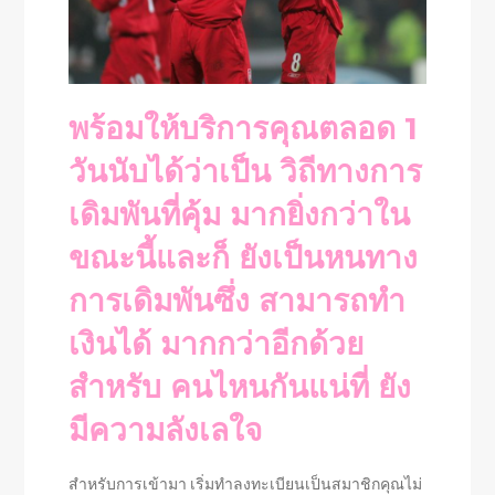
พร้อมให้บริการคุณตลอด 1
วันนับได้ว่าเป็น วิถีทางการ
เดิมพันที่คุ้ม มากยิ่งกว่าใน
ขณะนี้และก็ ยังเป็นหนทาง
การเดิมพันซึ่ง สามารถทำ
เงินได้ มากกว่าอีกด้วย
สำหรับ คนไหนกันแน่ที่ ยัง
มีความลังเลใจ
สำหรับการเข้ามา เริ่มทำลงทะเบียนเป็นสมาชิกคุณไม่