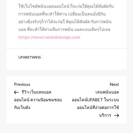
ใช้เว็บไซต์พนันบอลออนไลน์ ก็จะก่อให้คุณได้สัมผัสกับ
การพนันบอลที่จะทำให้ท่าน เปลี่ยนเป็นคนมั่งมีกัน
อย่างยิ่งจริงๆก็ว่าได้จะก่อใ ห้คุณได้สัมผัส กับการพนัน
บอล ที่จะทำให้ท่านลืมการพนัน บอลแบบเดิมๆไปเลย
https://www.randakdesign.com
UFABETWINS
เมนู
Previous
Next
Previous
Next
Post
Post
รีวิว เว็บแทงบอล
เล่นพนันบอล
นำทาง
ออนไลน์ ความนิยมชมชอบ
ออนไลน์UFABET ในระบบ
กับเว็บดัง
ออนไลน์ที่ง่ายต่อการใช้
เรื่อง
บริการ