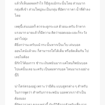
แล้วก็เห็นผลผลกำไร ก็มีสูงแม้กระนั้นโดย ส่วนมาก
กลุ่มที่เข้า ส่วนใหญ่จะเป็นกลุ่ม ที่อัตราราคา น้ำที่ต่ำลง
โดย
เหตุนี้เล่นบอลก็ ควรจะดูกระแส ด้วยนะครับ ถ้าหาก
แรงมาก มายแล้วก็มีความ คิดว่ายอดเยอะแยะก็ระวัง
อย่าไปยุ่ง
ดียิ่งกว่านะครับแม้ กระนั้นหากเป็นเว็บ เล่นบอล
ออนไลน์แล้วละ ก็สามารถใส่ได้เต็ม หรือจัดเต็มกัน ไป
เลยไม่ต้อง
มีกักไว้ต้องการ ชำระเงินพนันมาก แค่ไหนก็พนันบอล
ไปแค่นั้นเลย นะครับ เป็นผมหากบอล ไหนมาแรงอย่าง
นี้ก็
น่าไตร่ตรองอยู่ เพราะว่ามีต้น แบบสูตรต่าง ๆ สำหรับ
ในการพูดว่า สำหรับการจะพนัน บอลพวกเราจำเป็น
ต้องมอง
ที่อัตราราคา ของเหล่านี้ มันมีวิธีการสำหรับเพื่อ การ