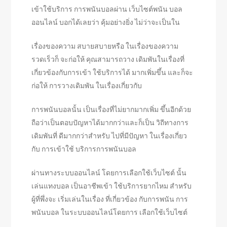
เข้าใช้บริการ การพนันบอลผ่าน เว็บไซต์พนัน บอล
ออนไลน์ บอกได้เลยว่า คุ้มอย่างยิ่ง ไม่ว่าจะเป็นใน
เรื่องของความ สบายสบายหรือ ในเรื่องของความ
รวดเร็วก็ จะก่อให้ คุณสามารถวาง เดิมพันในเรื่องที่
เกี่ยวข้องกับการเข้า ใช้บริการได้ มากเพิ่มขึ้น และก็จะ
ก่อให้ การวางเดิมพัน ในเรื่องเกี่ยวกับ
การพนันบอลนั้น เป็นเรื่องที่ไม่ยากมากเพิ่ม ขึ้นอีกด้วย
ถือว่าเป็นตอบปัญหาได้มากกว่าและก็เป็น วิถีทางการ
เดิมพันที่ ดีมากกว่าสำหรับ ไปที่มีปัญหา ในเรื่องเกี่ยว
กับ การเข้าใช้ บริการการพนันบอล
ผ่านทางระบบออนไลน์ โดยการเลือกใช้เว็บไซต์ นั้น
เล่นแทงบอล เป็นอาชีพเข้า ใช้บริการยากไหม สำหรับ
ผู้ที่พึ่งจะ เริ่มเล่นในเรื่อง ที่เกี่ยวข้อง กับการพนัน การ
พนันบอล ในระบบออนไลน์โดยการ เลือกใช้เว็บไซต์