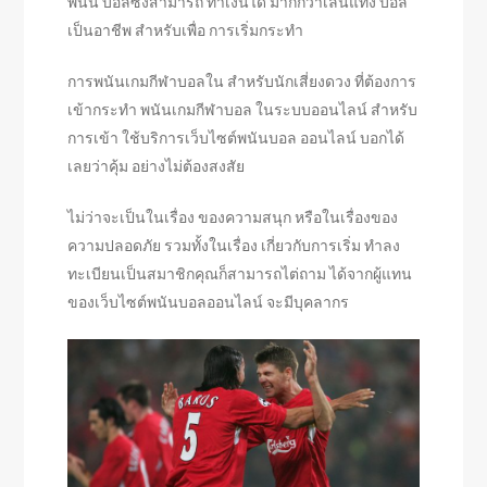
พนัน บอลซึ่งสามารถ ทำเงินได้ มากกว่าเล่นแทง บอล
เป็นอาชีพ สำหรับเพื่อ การเริ่มกระทำ
การพนันเกมกีฬาบอลใน สำหรับนักเสี่ยงดวง ที่ต้องการ
เข้ากระทำ พนันเกมกีฬาบอล ในระบบออนไลน์ สำหรับ
การเข้า ใช้บริการเว็บไซต์พนันบอล ออนไลน์ บอกได้
เลยว่าคุ้ม อย่างไม่ต้องสงสัย
ไม่ว่าจะเป็นในเรื่อง ของความสนุก หรือในเรื่องของ
ความปลอดภัย รวมทั้งในเรื่อง เกี่ยวกับการเริ่ม ทำลง
ทะเบียนเป็นสมาชิกคุณก็สามารถไต่ถาม ได้จากผู้แทน
ของเว็บไซต์พนันบอลออนไลน์ จะมีบุคลากร