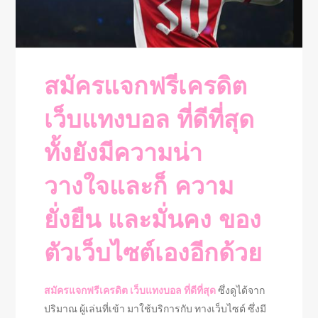
สมัครแจกฟรีเครดิต
เว็บแทงบอล ที่ดีที่สุด
ทั้งยังมีความน่า
วางใจและก็ ความ
ยั่งยืน และมั่นคง ของ
ตัวเว็บไซต์เองอีกด้วย
สมัครแจกฟรีเครดิต เว็บแทงบอล ที่ดีที่สุด
ซึ่งดูได้จาก
ปริมาณ ผู้เล่นที่เข้า มาใช้บริการกับ ทางเว็บไซต์ ซึ่งมี