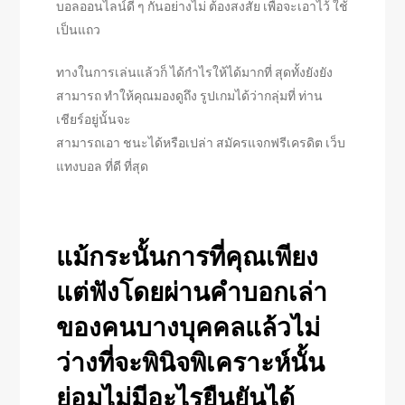
บอลออนไลน์ดี ๆ กันอย่างไม่ ต้องสงสัย เพื่อจะเอาไว้ ใช้
เป็นแถว
ทางในการเล่นแล้วก็ ได้กำไรให้ได้มากที่ สุดทั้งยังยัง
สามารถ ทำให้คุณมองดูถึง รูปเกมได้ว่ากลุ่มที่ ท่าน
เชียร์อยู่นั้นจะ
สามารถเอา ชนะได้หรือเปล่า สมัครแจกฟรีเครดิต เว็บ
แทงบอล ที่ดี ที่สุด
แม้กระนั้นการที่คุณเพียง
แต่ฟังโดยผ่านคำบอกเล่า
ของคนบางบุคคลแล้วไม่
ว่างที่จะพินิจพิเคราะห์นั้น
ย่อมไม่มีอะไรยืนยันได้