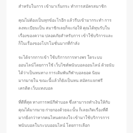
สำหรับในการ เข้ามาเริ่มกระ ทำการสมัครสมาชิก
คุณไม่ต้องเป็นทุกข์อะไรอีก แล้วรีบเข้ามากระทำ การ
ลงทะเบียนเป็น สมาชิกเลยก็จะก่อให้ คุณได้ทุนรับใน
เรื่องของความ ปลอดภัยสำหรับการ เข้าใช้บริการและ
ก็ในเรื่องของโปรโมชั่นมากที่กำลัง
จะได้จากการเข้า ใช้บริการการทางพร ใดระบบ
ออนไลน์โดยการใช้ เว็บไซต์พนันบอลออนไลน์ ด้วยนับ
ได้ว่าเป็นหนทาง การเดิมพันกีฬาบอลยอด นิยม
มากมายใน ขณะนี้แล้วก็ยังเป็นหน สมัครแจกฟรี
เครดิต เว็บแทงบอล
ที่ดีที่สุด ทางการพนักีฬาบอล ซึ่งสามารถทำเงินให้กับ
คุณได้มากมาย ก่ายกองด้วยฉะนั้น ก็เลยเกิดเรื่องที่ดี
มากยิ่งกว่าหากคนไหนตกลงใจ เข้ามาใช้บริการการ
พนันบอลในระบบออนไลน์ โดยการเลือก