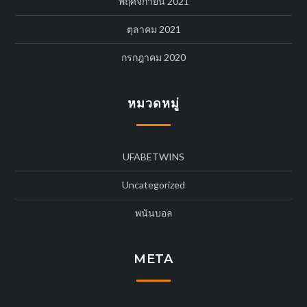
พฤศจิกายน 2021
ตุลาคม 2021
กรกฎาคม 2020
หมวดหมู่
UFABETWINS
Uncategorized
พนันบอล
META