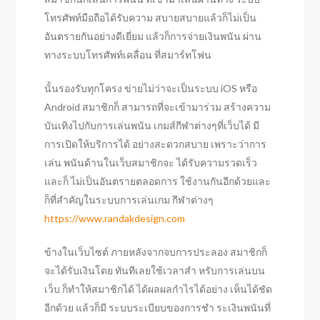
โทรศัพท์มือถือได้รับความ สบายสบายแล้วก็ไม่เป็น
อันตรายกันอย่างดีเยี่ยม แล้วก็การจ่ายเงินพนัน ผ่าน
ทางระบบโทรศัพท์เคลื่อน ที่สมาร์ทโฟน
นั้นรองรับทุกโครง ข่ายไม่ว่าจะเป็นระบบ iOS หรือ
Android สมาชิกก็ สามารถที่จะเข้ามาร่วม สร้างความ
บันเทิงไปกับการเล่นพนัน เกมส์กีฬาต่างๆที่เว็บได้ มี
การเปิดให้บริการได้ อย่างสะดวกสบาย เพราะว่าการ
เล่น พนันด้านในเว็บสมาชิกจะ ได้รับความรวดเร็ว
และก็ ไม่เป็นอันตรายตลอดการ ใช้งานกันอีกด้วยและ
ก็ที่สำคัญในระบบการเล่นเกม กีฬาต่างๆ
https://www.randakdesign.com
ข้างในเว็บไซต์ ภายหลังจากจบการประลอง สมาชิกก็
จะได้รับเงินโดย ทันทีเลยใช้เวลาสำ หรับการเล่นบน
เว็บ ก็ทำให้สมาชิกได้ ได้ผลผลกำไรได้อย่าง เห็นได้ชัด
อีกด้วย แล้วก็มี ระบบระเบียบของการชำ ระเงินพนันที่