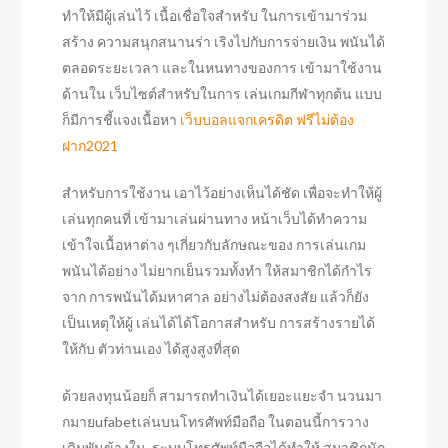
ทำให้มีผู้เล่นไว้ เนื้อเชื่อใจสำหรับ ในการเข้ามาร่วม
สร้าง ความสนุกสนานร่า เริงไปกับการจ่ายเงิน พนันได้
ตลอดระยะเวลา และในหนทางของการ เข้ามาใช้งาน
ด้านใน เว็บไซต์สำหรับในการ เล่นเกมกีฬาทุกต้น แบบ
ก็มีการชี้แจงเนื้อหา
เว็บบอลแจกเครดิต ฟรีไม่ต้อง
ฝาก2021
สำหรับการใช้งาน เอาไว้อย่างเห็นได้ชัด เพื่อจะทำให้ผู้
เล่นทุกคนที่ เข้ามาเล่นผ่านทาง หน้าเว็บได้ทำความ
เข้าใจเนื้อหาต่าง ๆเกี่ยวกับลักษณะของ การเล่นเกม
พนันได้อย่าง ไม่ยากเย็นรวมทั้งทำ ให้สมาชิกได้กำไร
จาก การพนันได้มหาศาล อย่างไม่ต้องสงสัย แล้วก็ยัง
เป็นเหตุให้ผู้ เล่นได้ได้โอกาสสำหรับ การสร้างรายได้
ให้กับ ตัวท่านเอง ได้สูงสูงที่สุด
ด้วยลงทุนน้อยก็ สามารถทำเงินได้เยอะแยะจำ นวนมา
กมายufabetเล่นบนโทรศัพท์มือถือ ในตอนนี้การวาง
เดิมพันข้างใน ระบบโทรศัพท์มือถือได้ทำให้ สมาชิกนัก