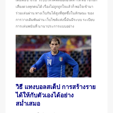
เสี่ยงดวงทุกคนได้ เรื่องไม่ถูกถูกใจแล้วก็ พอใจเข้ามา
ร่วมเล่นผ่าน ทางเว็บกันได้สูงที่สุดซึ่งในลักษณะ ของ
การวางเดิมพันผ่าน เว็บไซต์แห่งนี้มันมีระบบ ระเบียบ
การเล่นพนันที่ นานาประการแบบอย่าง
วิธี แทงบอลสเต็ป การสร้างราย
ได้ให้กับตัวเองได้อย่าง
สม่ำเสมอ