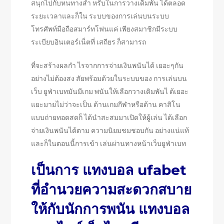
สนุกไปกับหนทางสำ หรับในการวางเดิมพัน ได้ตลอด
ระยะเวลาและก็ใน ระบบของการเล่นบนระบบ
โทรศัพท์มือถือสมาร์ทโฟนแค่ เพียงสมาชิกมีระบบ
ระเบียบอินเตอร์เน็ตที่ เสถียร ก็สามารถ
ที่จะสร้างผลกำ ไรจากการจ่ายเงินพนันได้ เยอะๆกัน
อย่างไม่ต้องสง สัยพร้อมด้วยในระบบของ การเล่นบน
เว็บ ยูฟ่าเบทมันมีเกม พนันให้เลือกวางเดิมพันไ ด้เยอะ
แยะมายไม่ว่าจะเป็น ด้านเกมกีฬาหรือด้าน คาสิโน
แบบถ่ายทอดสดก็ ได้นำสะสมมาเปิดให้ผู้เล่น ได้เลือก
จ่ายเงินพนันได้ตาม ความนิยมชมชอบกัน อย่างแน่แท้
และก็ในตอนนี้การเข้า เล่นผ่านทางหน้าเว็บยูฟ่าเบท
เป็นการ แทงบอล ufabet
ที่อำนวยความสะดวกสบาย
ให้กับนักการพนัน แทงบอล