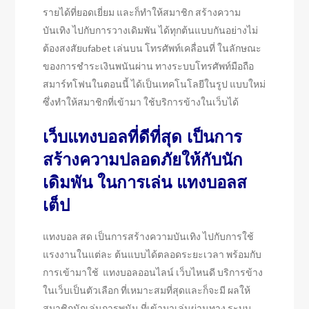
รายได้ที่ยอดเยี่ยม และก็ทำให้สมาชิก สร้างความ
บันเทิง ไปกับการวางเดิมพัน ได้ทุกต้นแบบกันอย่างไม่
ต้องสงสัยufabet เล่นบน โทรศัพท์เคลื่อนที่ ในลักษณะ
ของการชำระเงินพนันผ่าน ทางระบบโทรศัพท์มือถือ
สมาร์ทโฟนในตอนนี้ ได้เป็นเทคโนโลยีในรูป แบบใหม่
ซึ่งทำให้สมาชิกที่เข้ามา ใช้บริการข้างในเว็บได้
เว็บแทงบอลที่ดีที่สุด เป็นการ
สร้างความปลอดภัยให้กับนัก
เดิมพัน ในการเล่น แทงบอลส
เต็ป
แทงบอล สด เป็นการสร้างความบันเทิง ไปกับการใช้
แรงงานในแต่ละ ต้นแบบได้ตลอดระยะเวลา พร้อมกับ
การเข้ามาใช้ แทงบอลออนไลน์ เว็บไหนดี บริการข้าง
ในเว็บเป็นตัวเลือก ที่เหมาะสมที่สุดและก็จะมี ผลให้
สมาชิกนักเล่นการพนัน ที่เข้ามาเล่นผ่านทาง ระบบ