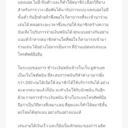
แทงบอล ไม่มี ขั้นต่ำ และก็ทำให้สมาชิก เลือกวิถีทาง
สำหรับการวาง เดิมพันได้นานัปการแบบ แทงบอลไม่มี
ขั้นต่ำ กันอีกด้วยถ้าพึงพอใจ ก็สามารถที่จะเข้ามาร่วม
เล่นได้ ตลอดระยะเวลาซึ่งจะก่อให้ สมาชิกสร้างความ
บันเทิง ไปกับการจ่ายเงินพนันได้ ทุกแบบอย่างกันอย่าง
แน่แท้ ถ้าหากสมาชิกท่านใดที่พอใจ ก็สามารถเข้ามา
ร่วมเล่น ได้อย่างไม่ยากเย็นจาก ที่บ้านufabetเล่นบน
โทรศัพท์มือถือ
ในระบบของการ ชำระเงินพนันข้างในเว็บ ยูฟ่าเบท
เป็นเว็บไซต์พนัน ที่สะสมการพนันกีฬาต่าง ๆมากยิ่ง
กว่า 200 เกมได้เปิดให้ สมาชิกได้ใช้บริการกันได้ อย่าง
สะดวกสบายแล้วก็มัน จะทำเงินให้กับนักพนัน กันอีก
ด้วย รายการชำระเงินพนัน ข้างในระบบโทรศัพท์มือ
ถือว่าเป็นวิถีทางที่เหมาะสม ที่สุดและก็ทำให้สมาธิสั้น
ยกโทษได้ทุกแบบ อย่างกันอย่างแน่แท้
เล่นง่ายได้เงินเร็ว และก็ยังเป็นลักษณะของการ ผลิต