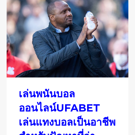
เล่นพนันบอล
ออนไลน์UFABET
เล่นแทงบอลเป็นอาชีพ