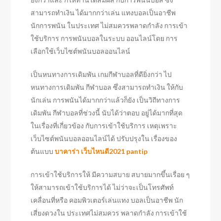
สามารถทำเงิน ได้มากกว่าเล่น แทงบอลเป็นอาชีพ
นักการพนัน ในประเทศ ไม่สมควรพลาดกำลัง การเข้า
ใช้บริการ การพนันบอลในระบบ ออนไลน์โดย การ
เลือกใช้เว็บไซต์พนันบอลออนไลน์
เป็นหนทางการเดิมพัน เกมกีฬาบอลที่ดียิ่งกว่า ไป
หนทางการเดิมพัน กีฬาบอล ซึ่งสามารถทำเงิน ให้กับ
นักเล่น การพนันได้มากกว่าแล้วก็ยัง เป็นวิถีทางการ
เดิมพัน กีฬาบอลที่ช่วงนี้ นับได้ว่าตอบ อยู่ได้มากที่สุด
ในเรื่องที่เกี่ยวข้อง กับการเข้าใช้บริการ เหตุเพราะ
เว็บไซต์พนันบอลออนไลน์ได้ ปรับปรุงใน เรื่องของ
ต้นแบบ
บาคาร่า เว็บไหนดี2021 pantip
การเข้าใช้บริการให้ มีความสบาย สบายมากขึ้นเรื่อย ๆ
ให้สามารถเข้าใช้บริการได้ ไม่ว่าจะเป็นโทรศัพท์
เคลื่อนที่หรือ คอมพิวเตอร์เล่นแทง บอลเป็นอาชีพ นัก
เสี่ยงดวงใน ประเทศไม่สมควร พลาดกำลัง การเข้าใช้