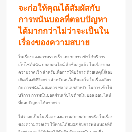
จะก่อให้คุณได้สัมผัสกับ
การพนันบอลที่ตอบปัญหา
ได้มากกว่าไม่ว่าจะเป็นใน
เรื่องของความสบาย
ในเรื่องของความรวดเร็ว เพราะการเข้าใช้บริการ
เว็บไซต์พนัน บอลออนไลน์ ลือชื่ออยู่แล้ว ในเรื่องของ
ความรวดเร็ว สำหรับเพื่อการให้บริการ ด้วยเหตุนี้ก็เลย
เกิดเรื่องที่ดียิ่งกว่า สำหรับคนใดที่ชอบใจ ในเรื่องเกี่ยว
กับ การพนันไม่สมควร พลาดเลยสำหรับ ในการเข้าใช้
บริการ การพนันบอลผ่านเว็บไซต์ พนัน บอล ออน ไลน์
ที่ตอบปัญหา ได้มากกว่า
ไม่ว่าจะเป็นในเรื่อง ของความสบายสบายหรือ ในเรื่อง
ของความรวดเร็ว ให้ท่านได้สัมผัส กับการพนันบอลที่ดี
ยิ่งกว่าและ ก็ให้ท่านได้สัมผัส กับการพนันบอล ซึ่ง