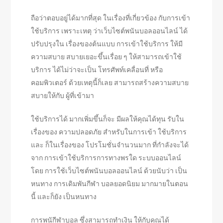
ถือว่าตอบอยู่ได้มากที่สุด ในเรื่องที่เกี่ยวข้อง กับการเข้า
ใช้บริการ เพราะเหตุ ว่าเว็บไซต์พนันบอลออนไลน์ ได้
ปรับปรุงใน เรื่องของต้นแบบ การเข้าใช้บริการ ให้มี
ความสบาย สบายเยอะขึ้นเรื่อย ๆ ให้สามารถเข้าใช้
บริการ ได้ไม่ว่าจะเป็น โทรศัพท์เคลื่อนที่ หรือ
คอมพิวเตอร์ ด้วยเหตุนี้ก็เลย สามารถสร้างความสบาย
สบายให้กับ ผู้ที่เข้ามา
ใช้บริการได้ มากเพิ่มขึ้นก็จะ มีผลให้คุณได้ทุน รับใน
เรื่องของ ความปลอดภัย สำหรับในการเข้า ใช้บริการ
และ ก็ในเรื่องของ โปรโมชั่นจำนวนมาก ที่กำลังจะได้
จาก การเข้าใช้บริการการทางพรใด ระบบออนไลน์
โดย การใช้เว็บไซต์พนันบอลออนไลน์ ด้วยนับว่า เป็น
หนทาง การเดิมพันกีฬา บอลยอดนิยม มากมายในตอน
นี้ และก็ยัง เป็นหนทาง
การพนักีฬาบอล ซึ่งสามารถทำเงิน ให้กับคุณได้