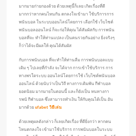
มากมายก่ายกองด้วย ด้วยเหตุนี้ก็เลย เกิดเรื่องที่ดี
มากกว่าหากคนไหนกัน ตกลงใจเข้ามา ใช้บริการการ
พนันบอล ในระบบออนไลน์โดยการ เลือกใช้ เว็บไซต์
พนันบอลออนไลน์ ก็จะก่อให้คุณ ได้สัมผัสกับ การพนัน
บอลที่จะ ทำให้ท่านแปลง เป็นคนรวยกันอย่าง ยิ่งจริงๆ
ก็ว่าได้จะมีผลให้ คุณได้สัมผัส
กับการพนันบอล ที่จะทำให้ท่านลืม การพนันบอลแบบ
เดิม ๆ ไปเลยที่กำลัง จะได้จาก การเข้าใช้บริการ การ
ทางพรใดระบบ ออนไลน์โดยการใช้ เว็บไซต์พนันบอล
ออนไลน์ ด้วยนับว่าเป็นวิถี ทางการเดิมพัน กีฬาบอล
ยอดนิยม มากมายในตอนนี้ และก็ยังเป็น หนทางกา
รพนั กีฬาบอล ซึ่งสามารถทำเงิน ให้กับคุณได้เป็น อัน
มากด้วย
ufabet วิธีเล่น
ด้วยเหตุผลดังกล่าว ก็เลยเกิดเรื่อง ที่ดียิ่งกว่า หากคน
ไหนตกลงใจ เข้ามาใช้บริการ การพนันบอลในระบบ