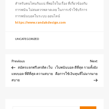
สำหรับคนไหนกันแน่ ที่พอใจในเรื่อง ที่เกี่ยวข้องกับ
การพนัน ไม่สมควรพลาดเลย ในการเข้าใช้บริการ
การพนันบอลในระบบ ออนไลน์
https://www.randakdesign.com
UNCATEGORIZED
เมนู
Previous
Next
Previous
Next
Post
Post
สมัครแจกฟรีเครดิต เว็บ
เว็บพนันบอล ดีที่สุด รวมทั้งยัง
นำทาง
แทงบอล ที่ดีที่สุด ความสบาย
คือการใช้เงินทุนที่ไม่มากมาย
สบาย
เรื่อง