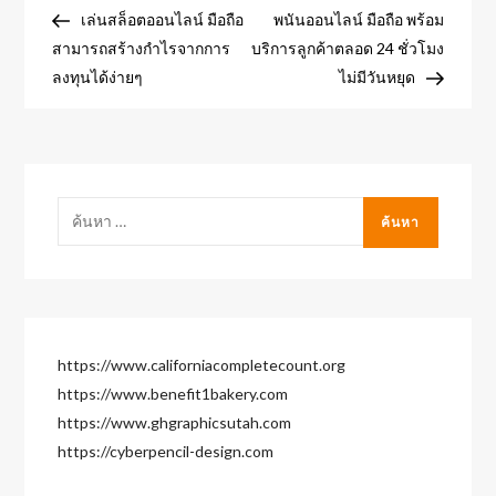
เมนู
Post
Post
เล่นสล็อตออนไลน์ มือถือ
พนันออนไลน์ มือถือ พร้อม
นำทาง
สามารถสร้างกำไรจากการ
บริการลูกค้าตลอด 24 ชั่วโมง
ลงทุนได้ง่ายๆ
ไม่มีวันหยุด
เรื่อง
ค้นหา
สำหรับ:
https://www.californiacompletecount.org
https://www.benefit1bakery.com
https://www.ghgraphicsutah.com
https://cyberpencil-design.com