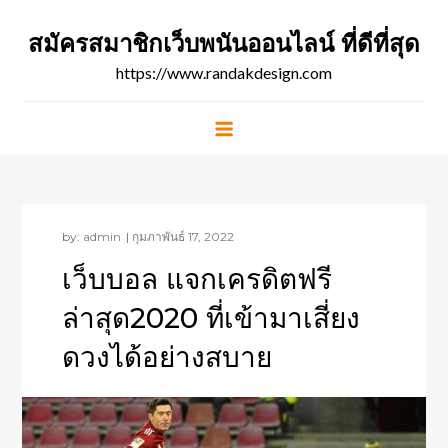
Skip
to
สมัครสมาชิกเว็บพนันออนไลน์ ที่ดีที่สุด
content
https://www.randakdesign.com
by:
admin
เว็บบอล แจกเครดิตฟรี
ล่าสุด2020 ที่เข้ามาเสี่ยง
ดวงได้อย่างสบาย