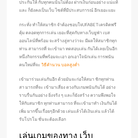
ประกันให้ กับทุกคนนั้นไม่ต้อง ฝากเงินก่อนอย่าง แน่แท้
และ ก็ยังคงเป็นเว็บ ไซต์ที่มีประสบการณ์ อีกเยอะแยะ
กระทั่ง ทำให้สมาชิก จำต้องชอบใจUFABETเครดิตฟรี
คุ้ม ตลอดทุกการเล่น เยอะที่สุดกับทางเว็บยูฟ่า เบส
ออนไลน์ที่พร้อม จะสร้างลู่ทางว่าจะ มีผลให้สมาชิกทุก
ท่าน สามารถที่ จะเข้ามา ทดสอบเล่น กันได้เลยเป็นอีก
หนึ่งกิจกรรมที่พร้อมจะเอา อกเอาใจนักเล่น การพนัน
คนใหม่ที่จะ
วิธีคำนวน บอลสูงต่ำ
เข้ามาร่วมเล่นกันอีก ด้วยมันจะก่อให้สมา ชิกทุกท่าน
สา มารถที่จะ เข้ามาเสี่ยง ดวงกับเกมพนันกันได้ อย่าง
ราบรื่นกันอย่าง ยิ่งจริง ๆ และก็ยังสร้าง ความพึงพอใจ
ให้กับสมาชิก ทุกท่านสามารถ ที่จะเข้ามาทำ เงินกันได้
เพิ่ม มากขึ้นเรื่อยๆอีกด้วย เล่นแล้วได้เงินเล่น แล้วได้
รับโปรโม ชั่นจะต้องเลือก
เล่นเกมของทาง เว็บ