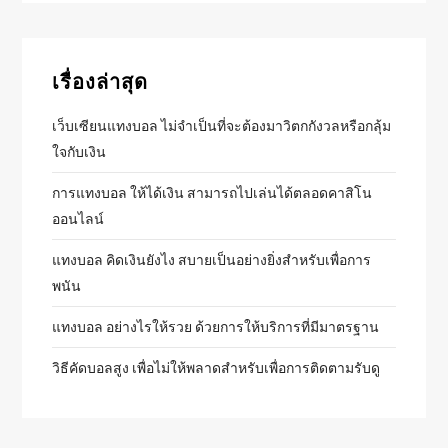
เรื่องล่าสุด
เว็บเซียนแทงบอล ไม่จำเป็นที่จะต้องมาวิตกกังวลหรือกลุ้ม
ใจกับเงิน
การแทงบอล ให้ได้เงิน สามารถไปเล่นได้ตลอดคาสิโน
ออนไลน์
แทงบอล คิดเงินยังไง สบายเป็นอย่างยิ่งสำหรับเพื่อการ
พนัน
แทงบอล อย่างไรให้รวย ด้วยการให้บริการที่มีมาตรฐาน
วิธีคัดบอลสูง เพื่อไม่ให้พลาดสำหรับเพื่อการติดตามรับดู