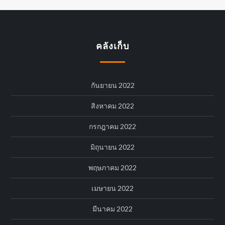
คลังเก็บ
กันยายน 2022
สิงหาคม 2022
กรกฎาคม 2022
มิถุนายน 2022
พฤษภาคม 2022
เมษายน 2022
มีนาคม 2022