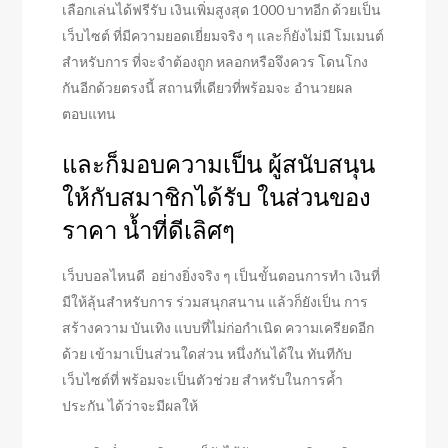
เลือกเล่นได้ฟรีรับ เงินเพิ่มสูงสุด 1000 บาทอีก ด้วยเป็น
เว็บไซต์ ที่มีความยอดเยี่ยมจริง ๆ และก็ยังไม่มี โมเมนต์
สำหรับการ ที่จะจำต้องถูก หลอกหรือจึงควร โดนโกง
กันอีกด้วยตรงนี้ สถานที่เดียวที่พร้อมจะ อำนวยผล
ตอบแทน
และก็มอบความเป็น ผู้สนับสนุน
ให้กับสมาชิกได้รับ ในส่วนของ
ราคา น้ำที่ดีเลิศๆ
เว็บบอลไหนดี อย่างยิ่งจริง ๆ เป็นขั้นตอนการทำ เงินที่
มีให้ลุ้นสำหรับการ ร่วมสนุกสนาน แล้วก็ยังเป็น การ
สร้างความ บันเทิง แบบที่ไม่ก่อกำเนิด ความเครียดอีก
ด้วย เข้ามาเป็นส่วนใดส่วน หนึ่งกันได้ใน ทันทีกับ
เว็บไซต์ที่ พร้อมจะเป็นตัวช่วย สำหรับในการค้ำ
ประกัน ได้ว่าจะมีผลให้