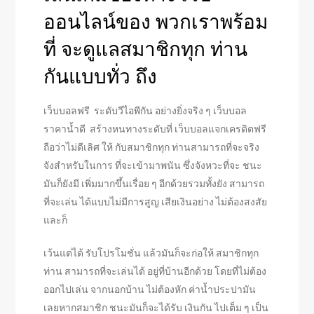
ออนไลน์ของ พวกเราพร้อม
ที่ จะดูแลสมาชิกทุก ท่าน
กันแบบทั่ว ถึง
เว็บบอลฟรี ระดับวีไอพีกัน อย่างยิ่งจริง ๆ เว็บบอล
ราคาน้ำดี สร้างหนทางระดับที่ เว็บบอลแจกเครดิตฟรี
ถือว่าไม่ดีเลิศ ให้ กับสมาชิกทุก ท่านสามารถที่จะจริง
จังสำหรับในการ ที่จะเข้ามาพนัน ซึ่งจังหวะที่จะ ชนะ
มันก็ยังมี เพิ่มมากขึ้นเรื่อย ๆ อีกด้วยรวมทั้งยัง สามารถ
ที่จะเล่น ได้แบบไม่มีการสูญ เสียเงินอย่าง ไม่ต้องสงสัย
และก็
เว้นแต่ได้ รับโปรโมชั่น แล้วมันก็จะก่อให้ สมาชิกทุก
ท่าน สามารถที่จะเล่นได้ อยู่ที่บ้านอีกด้วย โดยที่ไม่ต้อง
ออกไปเล่น จากนอกบ้าน ไม่ต้องหัก ค่าน้ำประปามัน
เลยหากสมาชิก ชนะมันก็จะได้รับ เงินกัน ไปเต็ม ๆ เป็น