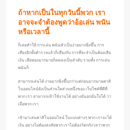
ถ้าหากเป็นในทุกวันนี้พวก เรา
อาจจะจำต้องพูดว่าอ้อเล่น พนัน
หรือเวลานี้
ก็เลยทำให้ การเล่น พนันทำเป็นง่ายมากยิ่งขึ้น การ
เสี่ยงอีกทั้งตำรวจแล้วก็เสี่ยงกับ การที่จะจำเป็นต้องเสีย
เงิน เสียทองมากมายก็ลดลงเป็นลำดับ รวมทั้ง การเล่น
พนันก็
สามารถเล่นได้ ง่ายมากยิ่งขึ้นกว่าแต่ก่อนมากมายคาสิ
โนออนไลน์ยังเป็นส่วนใดส่วนหนึ่งของ เว็บไซต์ที่ดีที่
พวก เรา สามารถเข้าใช้งานได้ อย่างมั่นอกมั่นใจได้ ว่า
เมื่อพวก เรา
เข้ามาเล่นคาสิโนออนไลน์ ในแบบต่างๆ พวก เราจะได้
เงิน อย่างไม่ต้องสงสัยพวก เราไม่ต้องวิตกกังวลว่าพวก