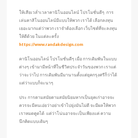
ให้เสียเวล่ำเวลาคานิโนออนไลน์ โปรโมชั่นดีๆ การ
เล่นคาสิโนออนไลน์มีแบบให้พวก เราได้ เลือกลงทุน
เยอะมากแต่ว่าพวก เราจำต้องเลือก เว็บไซต์ที่จะลงทุน
ให้ดีด้วย ในแต่ละครั้ง
https://www.randakdesign.com
คานิโนออนไลน์ โปรโมชั่นดีๆ เมื่อ การเดิมพันในแบบ
ต่างๆ เข้ามามีหน้าที่ในชีวิตประจำวันของพวก เราแต่
ว่าจะว่าไป การเดิมพันมีมานานตั้งแต่ยุคกรุงศรีก็ว่าได้
แต่ว่าแบบก็จะนาๆ
ประ การตามสมัยตามสมัยนิยมหากเป็นยุคเก่าอาจจะ
ควรจะมีคนเอ่ยว่าอย่าเข้าไปยุ่งมันไม่ดี จะมีผลให้พวก
เราหมดตูดได้ แต่ว่าโน่นอาจจะเป็นเพียงแค่ ความ
นึกคิดแบบเดิมๆ