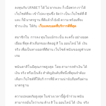
ลงทุนกับ UFABET ได้ ไม่ ยากและ ก็ เมื่อพวก เราได้
เว็บไซต์ที่จะ เข้าไปลง ทุนซึ่ง จัดว่า เป็น เว็บไซต์ที่ ดี
และ ก็มี มาตรฐาน ที่ดีแล้วก็ ยังมี ความ พร้อมที่จะ
ชำระเงิน ให้กับ
เว็บแทงบอลที่บริการดีที่สุด
สมาชิกใน การลง ทุนในแม้กระนั้น ละครั้ง อย่างยอด
เยี่ยม ที่สุด ตัวเลือกของ ติดอยู่ สิ โน ออนไลน์ ได้ เงิน
จริง เพื่อเป็นทางออกที่ดีผ่าน เว็บไซต์ พนันของยูฟ่าเบท
เกม
พนันคาสิโนมีคุณภาพสูงสุด โดย สามารถทำเงิน ได้
เงิน จริง หรือเป็นสิ่ง สำคัญอันดับที่หนึ่งที่คุณจำต้อง
เลือก เว็บไซต์ที่ให้บริ การที่มี ความน่านับถือหรือผ่าน
มาตรฐาน
ความปลอดภัยสูงสุด ในช่วงเวลานี้ผู้เข้าร่วม พนัน
สามารถมั่นใจว่าเกม ค้าง สิ โน ออนไลน์ ได้ เงิน จริง