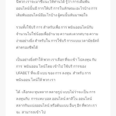
นี้พวก เราจะมาชี้แนะให้ท่านได้ รู้ว่า การเดิมพัน
ออนไลน์นั้นมี การให้บริ การในลักษณะอะไรบ้าง การ
เดิมพันออนไลน์มีอะไรบ้าง ผู้คนนั้นหันมาพอใจ
รวมทั้งใช้บริ การ สำหรับเพื่อ การ พนันออนไลน์กับ
จำนวนไม่ใช่น้อยเพื่ออำนวย ความสะดวกสบาย ความ
ง่ายอย่างยิ่ง สำหรับใน การใช้บริ การแบบเวลามัธยัสถ์
ค่าครองชีพได้
เป็นอย่างยิ่งทำให้ พวก เราเลือก ที่จะเข้า ไปลงทุน กับ
การ พนันออน ไลน์โดย เข้าไป ใช้บริ การของ
UFABET ที่จะมี แบบ ของ การ ลงทุน สำหรับ การ
พนันออน ไลน์ให้ พวก เรา
ได้ เลือกลง ทุนหลาก หลายรูป แบบไม่ว่าจะเป็น การ
ลงทุนกับ การแทง บอล ออนไลน์ คาสิโน ออนไลน์
สลากกินแบ่งออนไลน์ หรือต้นแบบ อื่นๆ อีก ที่พวก เรา
จะ สามารถเข้า ไป