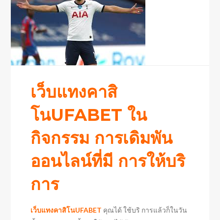
เว็บแทงคาสิ
โนUFABET ใน
กิจกรรม การเดิมพัน
ออนไลน์ที่มี การให้บริ
การ
เว็บแทงคาสิโนUFABET
คุณได้ ใช้บริ การแล้วก็ในวัน