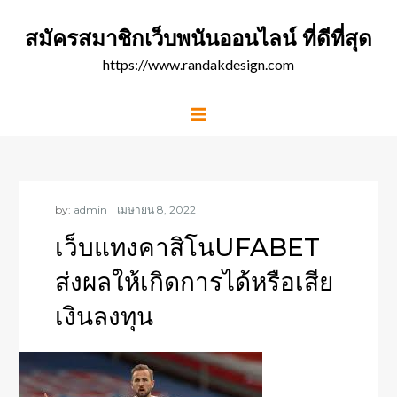
Skip
to
สมัครสมาชิกเว็บพนันออนไลน์ ที่ดีที่สุด
content
https://www.randakdesign.com
by:
admin
เว็บแทงคาสิโนUFABET
ส่งผลให้เกิดการได้หรือเสีย
เงินลงทุน