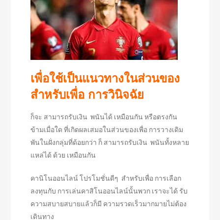
เพื่อใช้เป็นแนวทางในส่วนของ
สำหรับเพื่อ การวินิจฉัย
ก็จะ สามารถรับเงิน พนันได้ เหมือนกัน หรือตรงกัน
ข้ามเมื่อใด ที่เกิดผลเสมอในส่วนของเพื่อ การวางเดิม
พันในฝั่งกลุ่มที่ด้อยกว่า ก็ สามารถรับเงิน พนันทั้งหลาย
แหล่ได้ ด้วย เหมือนกัน
คานิโนออนไลน์ โปรโมชั่นดีๆ สำหรับเพื่อ การเลือก
ลงทุนกับ การเล่นคาสิโนออนไลน์นั้นพวก เราจะได้ รับ
ความสบายสบายแล้วก็มี ความรวดเร็วมากมายไม่ต้อง
เดินทาง