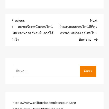
เมนู
Previous
Next
Previous
Next
Post
Post
หมายเรียกพนันออนไลน์
เว็บแทงบอลออนไลน์ดีที่สุด
นำทาง
เป็นช่องทางสำหรับในการได้
การพนันบอลตรงไหนไม่มี
กำไร
อันตราย
เรื่อง
ค้นหา
สำหรับ:
https://www.californiacompletecount.org
https://www.benefit1bakery.com