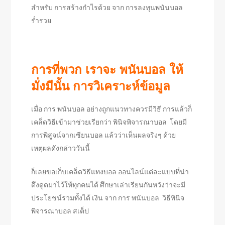
สำหรับ การสร้างกำไรด้วย จาก การลงทุน
พนันบอล
ร่ำรวย
การที่พวก เราจะ พนันบอล ให้
มั่งมีนั้น การวิเคราะห์ข้อมูล
เมื่อ การ พนันบอล อย่างถูกแนวทางควรมีวิธี การแล้วก็
เคล็ดวิธีเข้ามาช่วยเรียกว่า พินิจพิจารณาบอล โดยมี
การพิสูจน์จากเซียนบอล แล้วว่าเห็นผลจริงๆ ด้วย
เหตุผลดังกล่าววันนี้
ก็เลยขอเก็บเคล็ดวิธีแทงบอล ออนไลน์แต่ละแบบที่น่า
ดึงดูดมาไว้ให้ทุกคนได้ ศึกษาเล่าเรียนกันหวังว่าจะมี
ประโยชน์รวมทั้งได้ เงิน จาก การ พนันบอล วิธีพินิจ
พิจารณาบอล สเต็ป