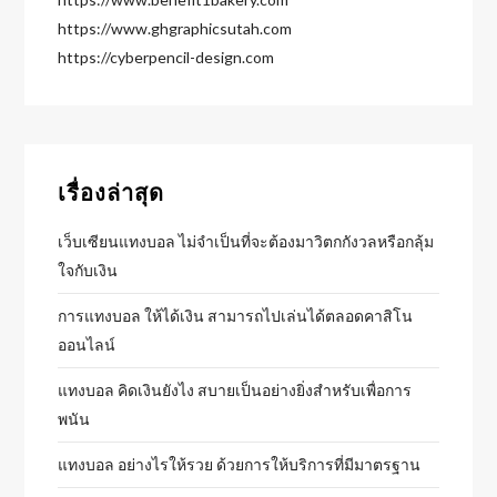
https://www.ghgraphicsutah.com
https://cyberpencil-design.com
เรื่องล่าสุด
เว็บเซียนแทงบอล ไม่จำเป็นที่จะต้องมาวิตกกังวลหรือกลุ้ม
ใจกับเงิน
การแทงบอล ให้ได้เงิน สามารถไปเล่นได้ตลอดคาสิโน
ออนไลน์
แทงบอล คิดเงินยังไง สบายเป็นอย่างยิ่งสำหรับเพื่อการ
พนัน
แทงบอล อย่างไรให้รวย ด้วยการให้บริการที่มีมาตรฐาน