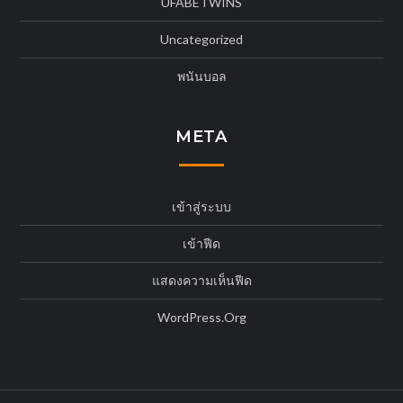
UFABETWINS
Uncategorized
พนันบอล
META
เข้าสู่ระบบ
เข้าฟีด
แสดงความเห็นฟีด
WordPress.org