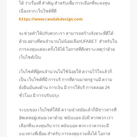
ได้ ว่าเรื่องที่ สำคัญ สำหรับเพื่อ การเลือกที่จะลงทุน
เนื่องจาก เว็บไซต์ที่ดี
https://www.randakdesign.com
จะช่วยทำให้ปรับพวก เรา สามารถสร้างจังหวะที่ดีได้
ด้วย อย่างที่คนจำนวนไม่น้อยเลือกUFABET สำหรับใน
การลงทุนแต่ละครั้งให้ได้ โอกาสที่ดีเพราะเหตุว่าด้วย
เว็บไซต์เป็น
เว็บไซต์ที่ผู้คนจำนวนไม่ใช้น้อยให้ ความไว้ใจแล้วก็
เป็น เว็บไซต์ที่มี การบริ การที่ตามมาตรฐานมี ความ
ยั่งยืนมั่นคงด้าน การเงิน มี การให้บริ การตลอด 24
ชั่วโมง มี การปรับปรุง
ระบบของ เว็บไซต์ให้มี ความนำสมัยแล้วก็มีข่าวสารที่
อัพเดทอยู่เสมอเวลาด้วย พนันบอล มั่งมี หากพวก เรา
เลือกที่จะลงทุนกับ การ พนันบอล พวก เราควรจะมี
แนวทางที่เยี่ยม สำหรับ การลงทุนรวมทั้งได้ โอกาส