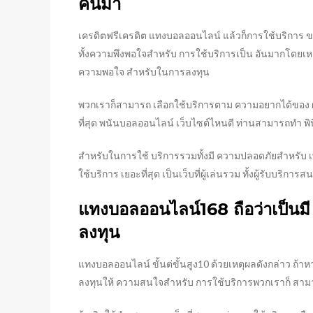
คืนมา
เครดิตฟรีเครดิต แทงบอลออนไลน์ แล้วก็การใช้บริการ ของ
ทั้งความพึงพอใจสำหรับ การใช้บริการเป็น อันมากโดยเหตุ
ความพอใจ สำหรับในการลงทุน
พวกเราก็สามารถ เลือกใช้บริการตาม ความอยากได้ของ ผู้เล
ที่สุด พนันบอลออนไลน์ เว็บไซต์ไหนดี ท่านสามารถทำ พิ
สำหรับในการใช้ บริการรวมทั้งมี ความปลอดภัยสำหรับ เพื
ใช้บริการ เยอะที่สุด เป็นเว็บที่ผู้เล่นรวม ทั้งผู้รับบริ
แทงบอลออนไลน์168 ถือว่าเป็นม
ลงทุน
แทงบอลออนไลน์ ขั้นต่ขั้นสูง10 ด้วยเหตุผลดังกล่าว ถ้า
ลงทุนให้ ความสนใจสำหรับ การใช้บริการพวกเราก็ สาม