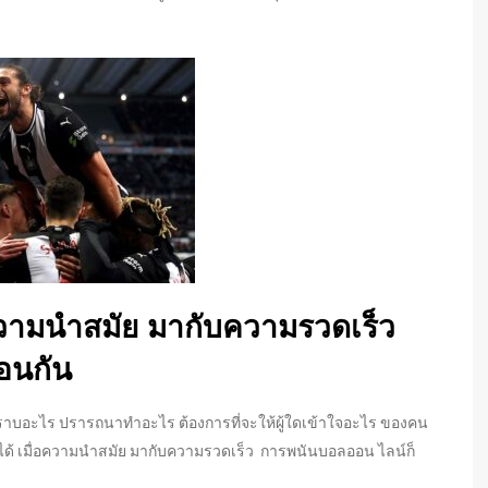
ามนำสมัย มากับความรวดเร็ว
อนกัน
รทราบอะไร ปรารถนาทำอะไร ต้องการที่จะให้ผู้ใดเข้าใจอะไร ของคน
ือได้ เมื่อความนำสมัย มากับความรวดเร็ว การพนันบอลออน ไลน์ก็