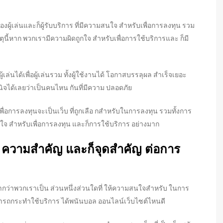
ผู้เล่นและก็ผู้รับบริการ ที่มีความสนใจ สำหรับเพื่อการลงทุน รวม
นี้หาก พวกเรามีความผิดถูกใจ สำหรับเพื่อการใช้บริการและ ก็มี
่นได้เพื่อผู้เล่นรวม ทั้งผู้ใช้งานได้ โอกาสบรรลุผล สำเร็จเยอะ
นิจได้เลยว่าเป็นคนไหน กันที่มีความ ปลอดภัย
่อการลงทุนจะเป็นเว็บ ที่ถูกเลือ กสำหรับในการลงทุน รวมทั้งการ
การสนใจ สำหรับเพื่อการลงทุน และก็การใช้บริการ อย่างมาก
ี ความสำคัญ และก็จุดสำคัญ ต่อการ
หากว่าพวกเราเป็น ส่วนหนึ่งส่วนใดที่ ให้ความสนใจสำหรับ ในการ
ารถกระทำใช้บริการ ได้พนันบอล ออนไลน์เว็บไซต์ไหนดี