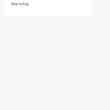
ติดตามรับดู