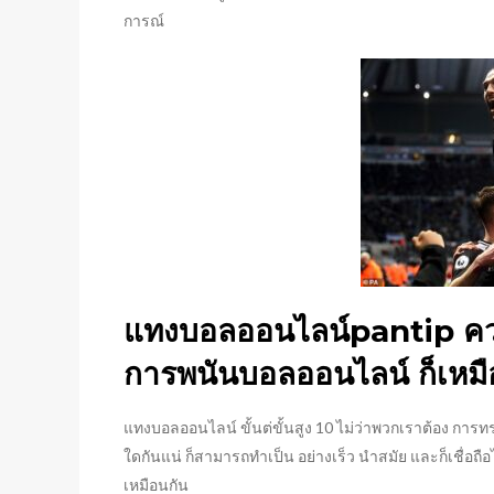
การณ์
แทงบอลออนไลน์pantip คว
การพนันบอลออนไลน์ ก็เหมื
แทงบอลออนไลน์ ขั้นต่ขั้นสูง 10 ไม่ว่าพวกเราต้อง กา
ใดกันแน่ ก็สามารถทำเป็น อย่างเร็ว นำสมัย และก็เชื่อถ
เหมือนกัน