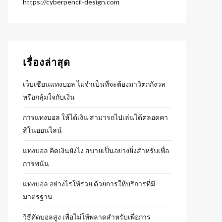
https://cyberpencil-design.com
เรื่องล่าสุด
เว็บเซียนแทงบอล ไม่จำเป็นที่จะต้องมาวิตกกังวล
หรือกลุ้มใจกับเงิน
การแทงบอล ให้ได้เงิน สามารถไปเล่นได้ตลอดคา
สิโนออนไลน์
แทงบอล คิดเงินยังไง สบายเป็นอย่างยิ่งสำหรับเพื่อ
การพนัน
แทงบอล อย่างไรให้รวย ด้วยการให้บริการที่มี
มาตรฐาน
วิธีคัดบอลสูง เพื่อไม่ให้พลาดสำหรับเพื่อการ