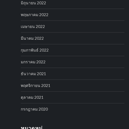
มิถุนายน 2022
พฤษภาคม 2022
เมษายน 2022
มีนาคม 2022
กุมภาพันธ์ 2022
มกราคม 2022
ธันวาคม 2021
พฤศจิกายน 2021
ตุลาคม 2021
กรกฎาคม 2020
หมวดหมู่