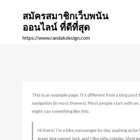
Skip
to
สมัครสมาชิกเว็บพนัน
content
ออนไลน์ ที่ดีที่สุด
https://www.randakdesign.com
This is an example page. It’s different from a blog post b
navigation (in most themes). Most people start with an 
might say something like this:
Hi there! I’m a bike messenger by day, aspiring actor b
great dog named Jack, and I like piña coladas. (And get