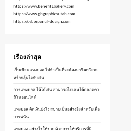
https://www.benefit1bakery.com
https://www.ghgraphicsutah.com
https://cyberpencil-design.com
เรื่องล่าสุด
เว็บเซียนแทงบอล ไม่จำเป็นที่จะต้องมาวิตกกังวล
หรือกลุ้มใจกับเงิน
การแทงบอล ให้ได้เงิน สามารถไปเล่นได้ตลอดคา
สิโนออนไลน์
แทงบอล คิดเงินยังไง สบายเป็นอย่างยิ่งสำหรับเพื่อ
การพนัน
แทงบอล อย่างไรให้รวย ด้วยการให้บริการที่มี