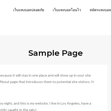
เว็บแทงบอลปลอดภัย
เว็บแทงบอลโอนไว
สมัครแทงบอล
Sample Page
ecause it will stay in one place and will show up in your site
About page that introduces them to potential site visitors. It
y night, and this is my website. I live in Los Angeles, have a
tin’ caught in the rain.)